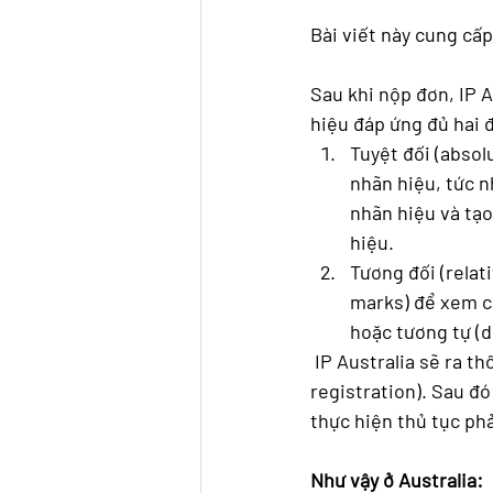
Bài viết này cung cấ
Sau khi nộp đơn, IP A
hiệu đáp ứng đủ hai đ
Tuyệt đối (absol
nhãn hiệu, tức n
nhãn hiệu và tạo
hiệu.
Tương đối (relat
marks) để xem cá
hoặc tương tự (d
 IP Australia sẽ ra thông báo nhãn hiệu được chấp nhận để được bảo hộ (Acceptance to 
registration). Sau đ
thực hiện thủ tục phả
Như vậy ở Australia: