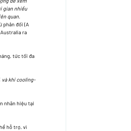
ượng để xem 
i gian nhiều 
iên quan. 
ứ phản đối (A 
Australia ra 
áng, tức tối đa 
 và khi cooling-
n nhãn hiệu tại 
ể hỗ trợ, vì 