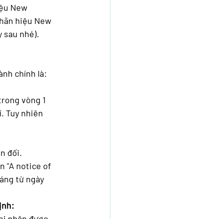
iệu New 
hãn hiệu New  
y sau nhé).
nh chính là: 
trong vòng 1 
. Tuy nhiên 
n đối.
 "A notice of 
háng từ ngày 
ịnh:
hi nhận được 