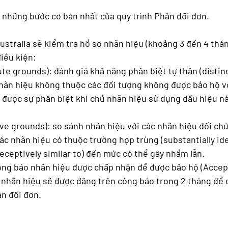
p những bước cơ bản nhất của quy trình Phản đối đơn.
ustralia sẽ kiểm tra hồ sơ nhãn hiệu (khoảng 3 đến 4 thá
iều kiện: 
ute grounds): đánh giá khả năng phân biệt tự thân (distin
hãn hiệu không thuộc các đối tượng không được bảo hộ vớ
 được sự phân biệt khi chủ nhãn hiệu sử dụng dấu hiệu n
ive grounds): so sánh nhãn hiệu với các nhãn hiệu đối chứ
c nhãn hiệu có thuộc trường hợp trùng (substantially iden
eceptively similar to) đến mức có thể gây nhầm lẫn. 
ó nhãn hiệu sẽ được đăng trên công báo trong 2 tháng để 
n đối đơn. 