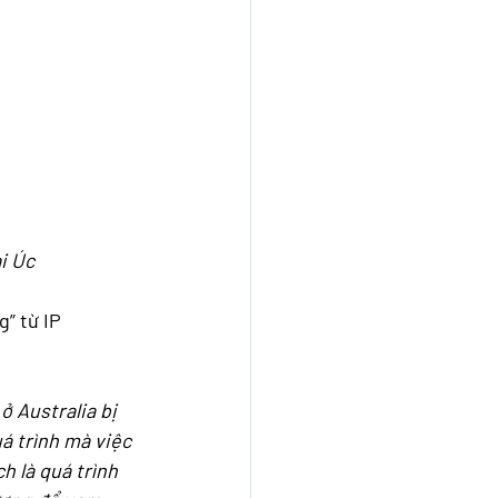
i Úc
” từ IP 
 Australia bị 
á trình mà việc 
 là quá trình 