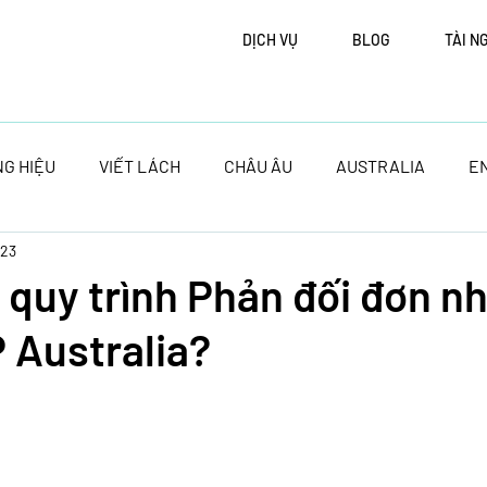
DỊCH VỤ
BLOG
TÀI N
G HIỆU
VIẾT LÁCH
CHÂU ÂU
AUSTRALIA
E
023
 quy trình Phản đối đơn n
P Australia?