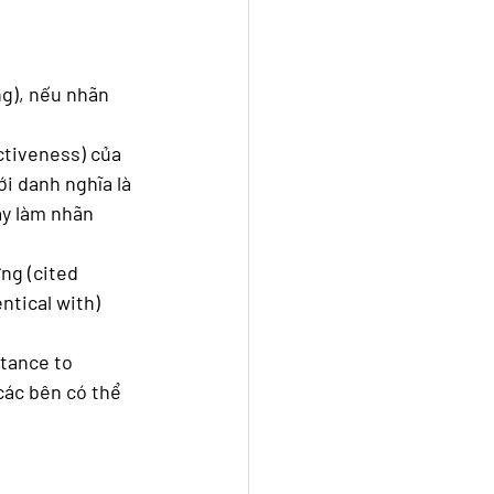
ng), nếu nhãn 
ctiveness) của 
i danh nghĩa là 
ày làm nhãn 
ng (cited 
tical with) 
các bên có thể 