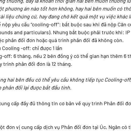
ng thường, đây là khoản thời gian hai bên muốn thương l
ột phương án nào tốt hơn không, hay hai bên muốn có thờ
ài liệu chứng cứ, hay đang chờ kết quả một vụ việc khác l
 nộp yêu cầu “cooling-off”: bắt buộc sau khi đã nộp Căn c
unds and particulars). Nhưng bắt buộc phải trước khi: IP 
ệc phản đối đơn hoặc quá trình phản đối đã không còn.
Cooling -off: chỉ được 1 lần
g-off: 6 tháng, nếu 2 bên đồng ý có thể gian hạn thêm 6 th
y trình phản đối đơn là 12 tháng.
ng hai bên đều có thể yêu cầu không tiếp tục Cooling-off,
h phản đối lại được bắt đầu tính. 
cung cấp đầy đủ thông tin cơ bản về quy trình Phản đối đơ
 đơn vị cung cấp dịch vụ Phản đối đơn tại Úc, Ngân có th