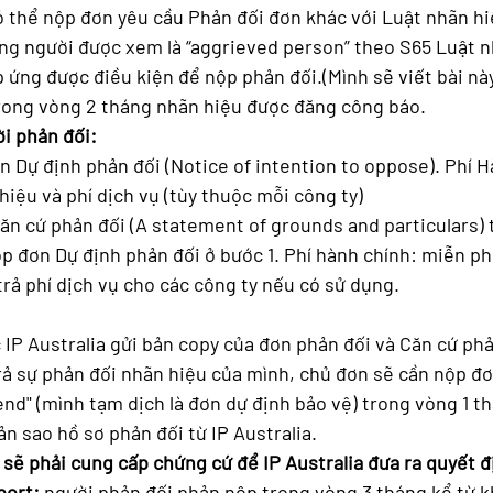
ó thể nộp đơn yêu cầu Phản đối đơn khác với Luật nhãn h
ững người được xem là “aggrieved person” theo S65 Luật n
 ứng được điều kiện để nộp phản đối.(Mình sẽ viết bài nà
trong vòng 2 tháng nhãn hiệu được đăng công báo. 
ời phản đối:
n Dự định phản đối (Notice of intention to oppose). Phí Hà
hiệu và phí dịch vụ (tùy thuộc mỗi công ty)
ăn cứ phản đối (A statement of grounds and particulars) 
p đơn Dự định phản đối ở bước 1. Phí hành chính: miễn phí
rả phí dịch vụ cho các công ty nếu có sử dụng. 
IP Australia gửi bản copy của đơn phản đối và Căn cứ phả
 sự phản đối nhãn hiệu của mình, chủ đơn sẽ cần nộp đơn
end" (mình tạm dịch là đơn dự định bảo vệ) trong vòng 1 t
n sao hồ sơ phản đối từ IP Australia. 
 sẽ phải cung cấp chứng cứ để IP Australia đưa ra quyết đ
port:
 người phản đối phản nộp trong vòng 3 tháng kể từ k