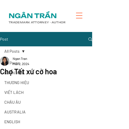
​NGÂN TRẦN
TRADEMARK ATTORNEY - AUTHOR
Post
All Posts
Ngan Tran
All Posts
Mar 2, 2024
Chợ Tết xứ cờ hoa
NHÃN HIỆU
THƯƠNG HIỆU
VIẾT LÁCH
CHÂU ÂU
AUSTRALIA
ENGLISH