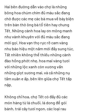
Hai bên đường dẫn vào chợ là những 
bông hoa chúm chím đủ màu sắc đang 
chờ được các mẹ các bà mua về bày biện 
trên bàn thờ ông bà tổ tiên hay chưng 
Tết. Những cánh hoa lay ơn mỏng manh 
như vành khuyên với đủ màu sắc đang 
mời gọi. Hoa vạn thọ rực rỡ cam vàng 
như báo hiệu một năm mới đầy sung túc. 
Tất nhiên không thể thiếu những cành 
đào hồng phớt nhẹ, hoa mai vàng tươi 
với những lộc xanh còn vương vấn 
những giọt sương mai, và cả những nụ 
tầm xuân e ấp, bẽn lẽn giữa chợ Tết tấp 
nập.
Không chỉ hoa, chợ Tết có đầy đủ các 
món hàng từ lá chuối, lá dong để gói 
bánh, trái cây tươi ngon, các loại rau 