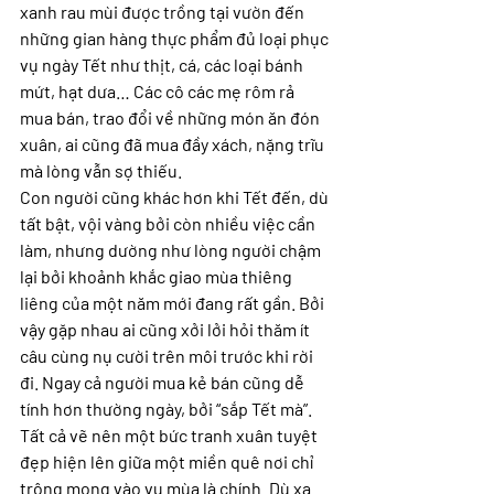
xanh rau mùi được trồng tại vườn đến 
những gian hàng thực phẩm đủ loại phục 
vụ ngày Tết như thịt, cá, các loại bánh 
mứt, hạt dưa… Các cô các mẹ rôm rả 
mua bán, trao đổi về những món ăn đón 
xuân, ai cũng đã mua đầy xách, nặng trĩu 
mà lòng vẫn sợ thiếu.
Con người cũng khác hơn khi Tết đến, dù 
tất bật, vội vàng bởi còn nhiều việc cần 
làm, nhưng dường như lòng người chậm 
lại bởi khoảnh khắc giao mùa thiêng 
liêng của một năm mới đang rất gần. Bởi 
vậy gặp nhau ai cũng xởi lởi hỏi thăm ít 
câu cùng nụ cười trên môi trước khi rời 
đi. Ngay cả người mua kẻ bán cũng dễ 
tính hơn thường ngày, bởi “sắp Tết mà”. 
Tất cả vẽ nên một bức tranh xuân tuyệt 
đẹp hiện lên giữa một miền quê nơi chỉ 
trông mong vào vụ mùa là chính. Dù xa 