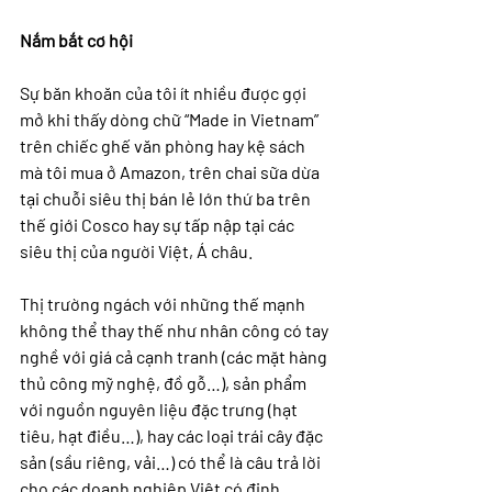
Nắm bắt cơ hội
Sự băn khoăn của tôi ít nhiều được gợi 
mở khi thấy dòng chữ “Made in Vietnam” 
trên chiếc ghế văn phòng hay kệ sách 
mà tôi mua ở Amazon, trên chai sữa dừa 
tại chuỗi siêu thị bán lẻ lớn thứ ba trên 
thế giới Cosco hay sự tấp nập tại các 
siêu thị của người Việt, Á châu.
Thị trường ngách với những thế mạnh 
không thể thay thế như nhân công có tay 
nghề với giá cả cạnh tranh (các mặt hàng 
thủ công mỹ nghệ, đồ gỗ…), sản phẩm 
với nguồn nguyên liệu đặc trưng (hạt 
tiêu, hạt điều…), hay các loại trái cây đặc 
sản (sầu riêng, vải…) có thể là câu trả lời 
cho các doanh nghiệp Việt có định 