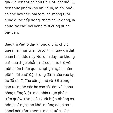
gia vị quen thuộc như tiêu, ớt, hạt điều… 
đến thực phẩm khô như bún, miến, phở, 
cà phê hay các loại tôm, cá, măng tươi 
cũng được cấp đông, thậm chí lá dong, lá 
chuối và các loại bánh mứt cũng được 
bày bán.
Siêu thị Việt ở đây không giống chợ ở 
quê nhà nhưng là nơi tôi tìm ngay khi đặt 
chân tới nước này. Bởi đến đây, tôi không 
chỉ mua thực phẩm, mà còn như trở về 
một chốn thân quen, nghẹn ngào nhận 
biết “mùi chợ” đặc trưng đã in sâu vào ký 
ức để rồi đi đâu cũng nhớ về. Đi trong 
chợ tai nghe các bà các cô tám với nhau 
bằng tiếng Việt, mắt nhìn thực phẩm 
trên quầy, trong đầu xuất hiện những cá 
bống, cá nục kho khô, những canh rau, 
khoai nấu tôm thêm tí mắm ruốc, cảm 