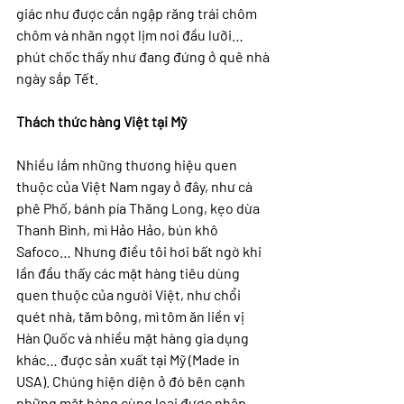
giác như được cắn ngập răng trái chôm 
chôm và nhãn ngọt lịm nơi đầu lưỡi… 
phút chốc thấy như đang đứng ở quê nhà 
ngày sắp Tết.
Thách thức hàng Việt tại Mỹ
Nhiều lắm những thương hiệu quen 
thuộc của Việt Nam ngay ở đây, như cà 
phê Phố, bánh pía Thăng Long, kẹo dừa 
Thanh Bình, mì Hảo Hảo, bún khô 
Safoco… Nhưng điều tôi hơi bất ngờ khi 
lần đầu thấy các mặt hàng tiêu dùng 
quen thuộc của người Việt, như chổi 
quét nhà, tăm bông, mì tôm ăn liền vị 
Hàn Quốc và nhiều mặt hàng gia dụng 
khác… được sản xuất tại Mỹ (Made in 
USA). Chúng hiện diện ở đó bên cạnh 
những mặt hàng cùng loại được nhập 